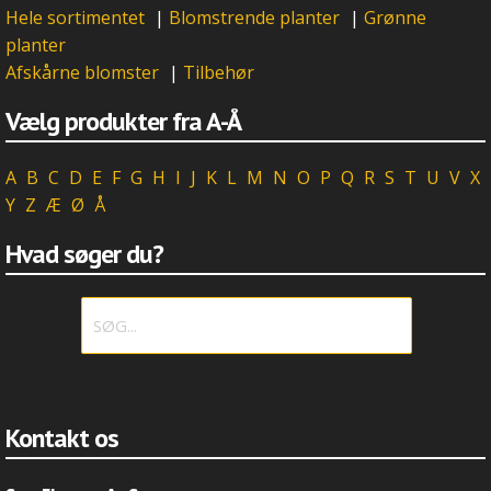
Hele sortimentet
|
Blomstrende planter
|
Grønne
planter
Afskårne blomster
|
Tilbehør
Vælg produkter fra A-Å
A
B
C
D
E
F
G
H
I
J
K
L
M
N
O
P
Q
R
S
T
U
V
X
Y
Z
Æ
Ø
Å
Hvad søger du?
Kontakt os