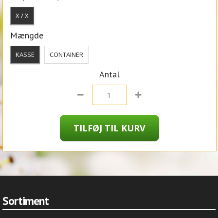
X / X
Mængde
KASSE
CONTAINER
Antal
Sortiment