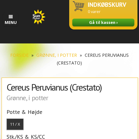
INDKØBSKURV
0
varer
MENU
Gå til kassen ›
FORSIDE
»
GRØNNE, I POTTER
»
CEREUS PERUVIANUS
(CRESTATO)
Cereus Peruvianus (Crestato)
Grønne, i potter
Potte & Højde
11 / X
Stk./KS & KS/CC