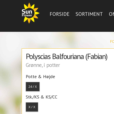
FORSIDE
SORTIMENT
O
F
Polyscias Balfouriana (Fabian)
Grønne, i potter
Potte & Højde
24 / X
Stk./KS & KS/CC
X / X