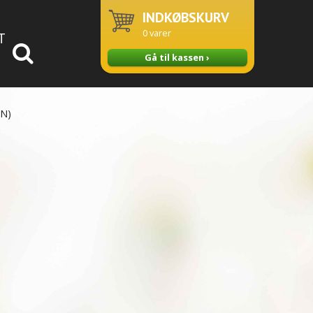
INDKØBSKURV
0
varer
T
Gå til kassen ›
N)