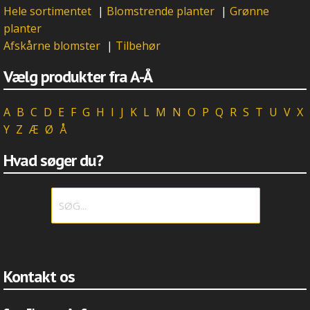
Hele sortimentet
|
Blomstrende planter
|
Grønne
planter
Afskårne blomster
|
Tilbehør
Vælg produkter fra A-Å
A
B
C
D
E
F
G
H
I
J
K
L
M
N
O
P
Q
R
S
T
U
V
X
Y
Z
Æ
Ø
Å
Hvad søger du?
Kontakt os