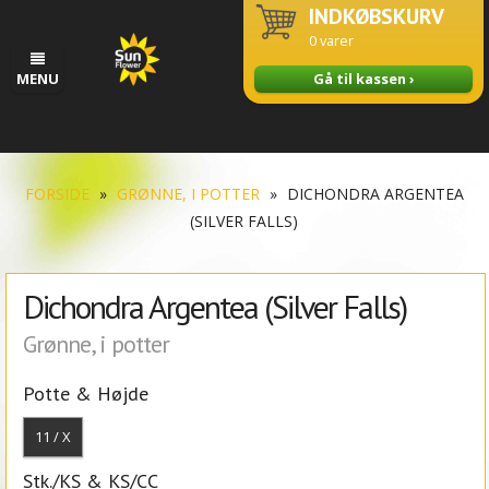
INDKØBSKURV
0
varer
MENU
Gå til kassen ›
FORSIDE
»
GRØNNE, I POTTER
»
DICHONDRA ARGENTEA
(SILVER FALLS)
Dichondra Argentea (Silver Falls)
Grønne, i potter
Potte & Højde
11 / X
Stk./KS & KS/CC