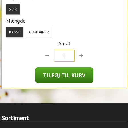
X / X
Mængde
KASSE
CONTAINER
Antal
Sortiment