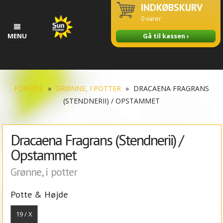
INDKØBSKURV
0
varer
MENU
Gå til kassen ›
FORSIDE
»
GRØNNE, I POTTER
»
DRACAENA FRAGRANS
(STENDNERII) / OPSTAMMET
Dracaena Fragrans (Stendnerii) /
Opstammet
Grønne, i potter
Potte & Højde
19 / X