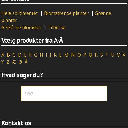
Hele sortimentet
|
Blomstrende planter
|
Grønne
planter
Afskårne blomster
|
Tilbehør
Vælg produkter fra A-Å
A
B
C
D
E
F
G
H
I
J
K
L
M
N
O
P
Q
R
S
T
U
V
X
Y
Z
Æ
Ø
Å
Hvad søger du?
Kontakt os