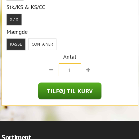
Stk./KS & KS/CC
X / X
Mængde
KASSE
CONTAINER
Antal
Sortiment