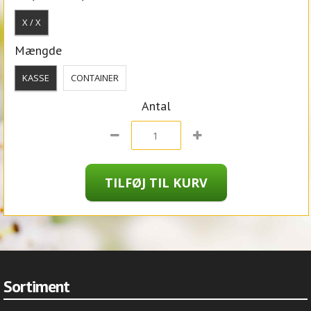
X / X
Mængde
KASSE
CONTAINER
Antal
Sortiment