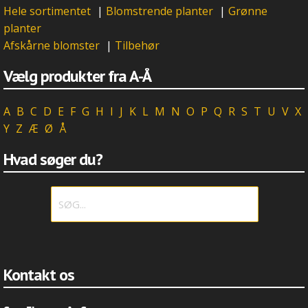
Hele sortimentet
|
Blomstrende planter
|
Grønne
planter
Afskårne blomster
|
Tilbehør
Vælg produkter fra A-Å
A
B
C
D
E
F
G
H
I
J
K
L
M
N
O
P
Q
R
S
T
U
V
X
Y
Z
Æ
Ø
Å
Hvad søger du?
Kontakt os