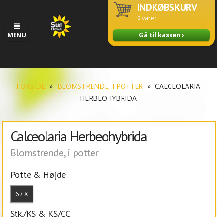
INDKØBSKURV
0
varer
MENU
Gå til kassen ›
FORSIDE
»
BLOMSTRENDE, I POTTER
»
CALCEOLARIA
HERBEOHYBRIDA
Calceolaria Herbeohybrida
Blomstrende, i potter
Potte & Højde
6 / X
Stk./KS & KS/CC