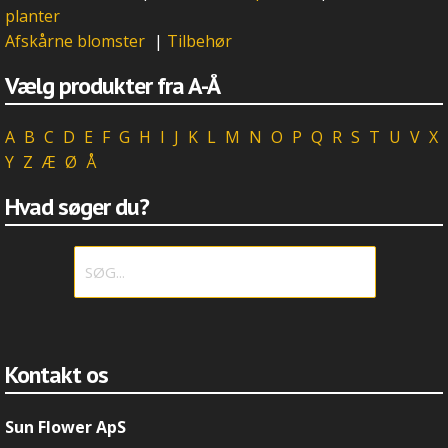
planter
Afskårne blomster
|
Tilbehør
Vælg produkter fra A-Å
A
B
C
D
E
F
G
H
I
J
K
L
M
N
O
P
Q
R
S
T
U
V
X
Y
Z
Æ
Ø
Å
Hvad søger du?
Kontakt os
Sun Flower ApS