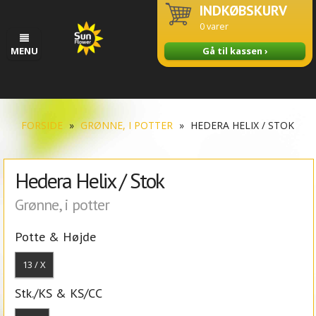
INDKØBSKURV
0
varer
MENU
Gå til kassen ›
FORSIDE
»
GRØNNE, I POTTER
»
HEDERA HELIX / STOK
Hedera Helix / Stok
Grønne, i potter
Potte & Højde
13 / X
Stk./KS & KS/CC