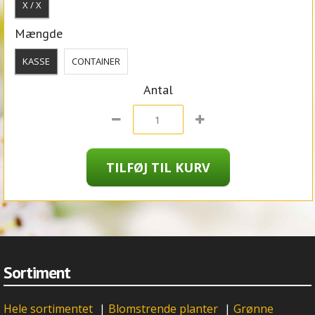
X / X
Mængde
KASSE
CONTAINER
Antal
Sortiment
Hele sortimentet
|
Blomstrende planter
|
Grønne