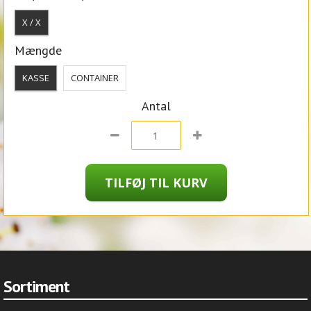
X / X
Mængde
KASSE
CONTAINER
Antal
Sortiment