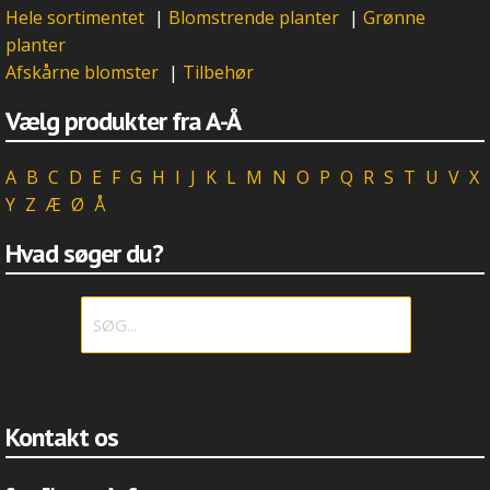
Hele sortimentet
|
Blomstrende planter
|
Grønne
planter
Afskårne blomster
|
Tilbehør
Vælg produkter fra A-Å
A
B
C
D
E
F
G
H
I
J
K
L
M
N
O
P
Q
R
S
T
U
V
X
Y
Z
Æ
Ø
Å
Hvad søger du?
Kontakt os