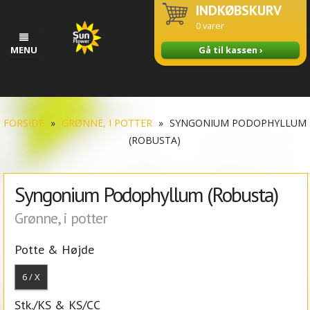
INDKØBSKURV
0
varer
MENU
Gå til kassen ›
FORSIDE
»
GRØNNE, I POTTER
»
SYNGONIUM PODOPHYLLUM
(ROBUSTA)
Syngonium Podophyllum (Robusta)
Grønne, i potter
Potte & Højde
6 / X
Stk./KS & KS/CC