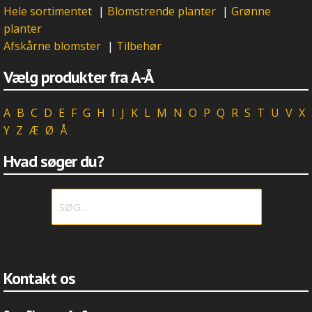
Hele sortimentet
|
Blomstrende planter
|
Grønne
planter
Afskårne blomster
|
Tilbehør
Vælg produkter fra A-Å
A
B
C
D
E
F
G
H
I
J
K
L
M
N
O
P
Q
R
S
T
U
V
X
Y
Z
Æ
Ø
Å
Hvad søger du?
Kontakt os