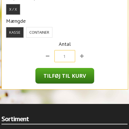
X / X
Mængde
KASSE
CONTAINER
Antal
Sortiment