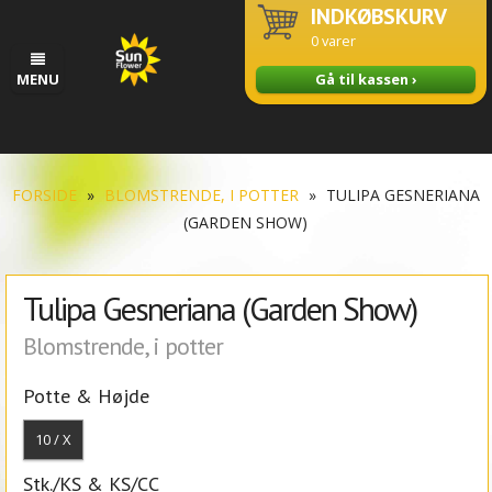
INDKØBSKURV
0
varer
MENU
Gå til kassen ›
FORSIDE
»
BLOMSTRENDE, I POTTER
»
TULIPA GESNERIANA
(GARDEN SHOW)
Tulipa Gesneriana (Garden Show)
Blomstrende, i potter
Potte & Højde
10 / X
Stk./KS & KS/CC