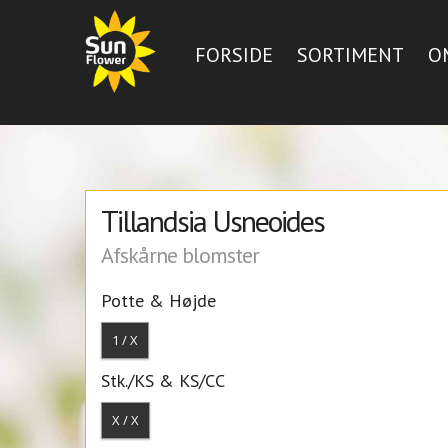
FORSIDE
SORTIMENT
O
Tillandsia Usneoides
Afskårne blomster
Potte & Højde
1 / X
Stk./KS & KS/CC
X / X