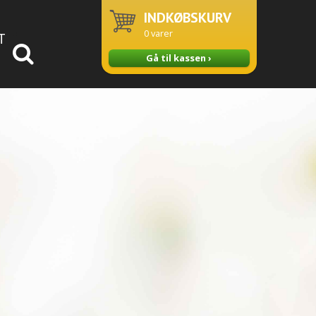
INDKØBSKURV
0
varer
T
Gå til kassen ›