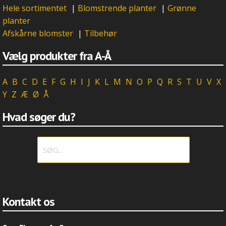
Hele sortimentet
|
Blomstrende planter
|
Grønne
planter
Afskårne blomster
|
Tilbehør
Vælg produkter fra A-Å
A
B
C
D
E
F
G
H
I
J
K
L
M
N
O
P
Q
R
S
T
U
V
X
Y
Z
Æ
Ø
Å
Hvad søger du?
Kontakt os