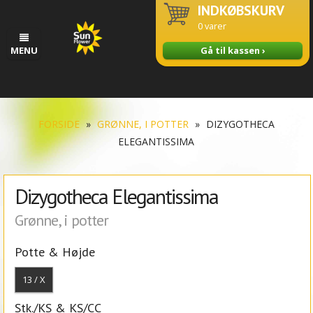
INDKØBSKURV
0
varer
MENU
Gå til kassen ›
FORSIDE
»
GRØNNE, I POTTER
»
DIZYGOTHECA
ELEGANTISSIMA
Dizygotheca Elegantissima
Grønne, i potter
Potte & Højde
13 / X
Stk./KS & KS/CC