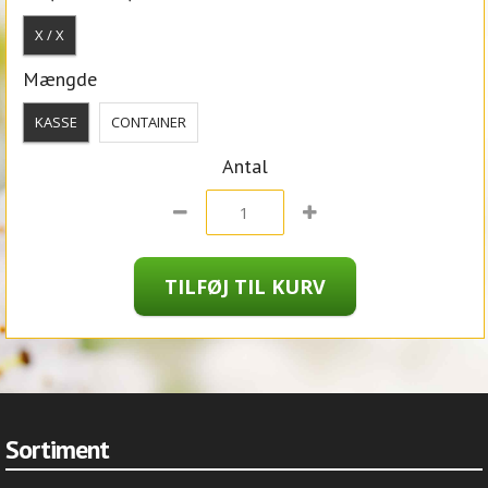
X / X
Mængde
KASSE
CONTAINER
Antal
Sortiment