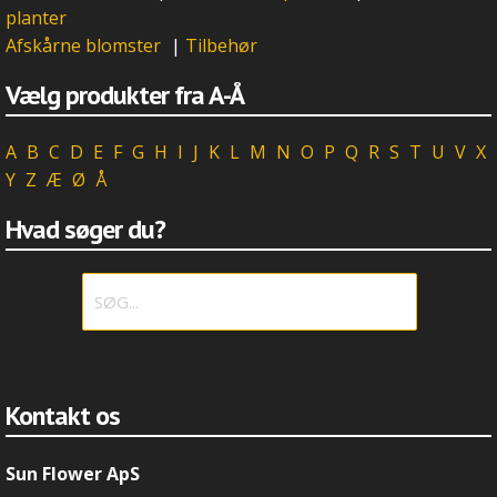
planter
Afskårne blomster
|
Tilbehør
Vælg produkter fra A-Å
A
B
C
D
E
F
G
H
I
J
K
L
M
N
O
P
Q
R
S
T
U
V
X
Y
Z
Æ
Ø
Å
Hvad søger du?
Kontakt os
Sun Flower ApS