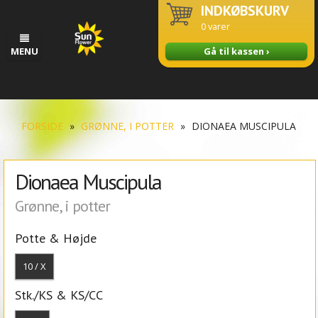
INDKØBSKURV
0
varer
MENU
Gå til kassen ›
FORSIDE
»
GRØNNE, I POTTER
»
DIONAEA MUSCIPULA
Dionaea Muscipula
Grønne, i potter
Potte & Højde
10 / X
Stk./KS & KS/CC