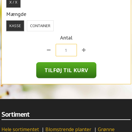
X / X
Mængde
KASSE
CONTAINER
Antal
Sortiment
Hele sortimentet
|
Blomstrende planter
|
Grønne