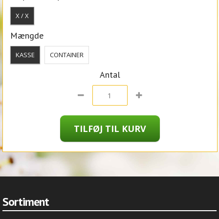
X / X
Mængde
KASSE
CONTAINER
Antal
Sortiment