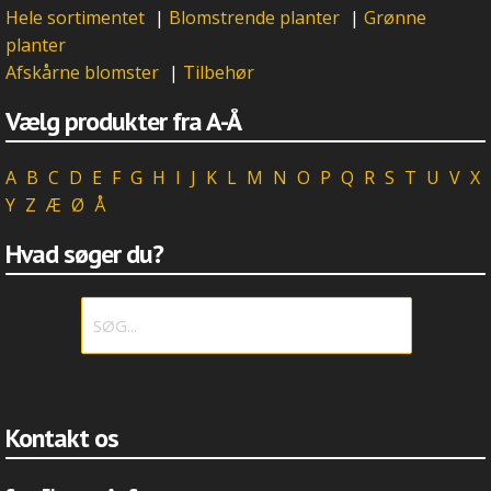
Hele sortimentet
|
Blomstrende planter
|
Grønne
planter
Afskårne blomster
|
Tilbehør
Vælg produkter fra A-Å
A
B
C
D
E
F
G
H
I
J
K
L
M
N
O
P
Q
R
S
T
U
V
X
Y
Z
Æ
Ø
Å
Hvad søger du?
Kontakt os