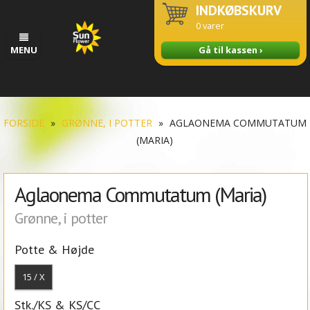
INDKØBSKURV
0
varer
MENU
Gå til kassen ›
FORSIDE
»
GRØNNE, I POTTER
»
AGLAONEMA COMMUTATUM
(MARIA)
Aglaonema Commutatum (Maria)
Grønne, i potter
Potte & Højde
15 / X
Stk./KS & KS/CC