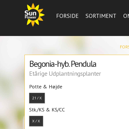
FORSIDE
SORTIMENT
O
FOR
Begonia-hyb. Pendula
Etårige Udplantningsplanter
Potte & Højde
21 / X
Stk./KS & KS/CC
X / X