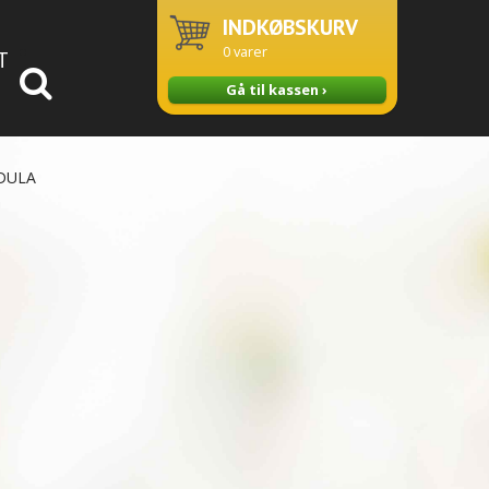
INDKØBSKURV
0
varer
T
Gå til kassen ›
DULA