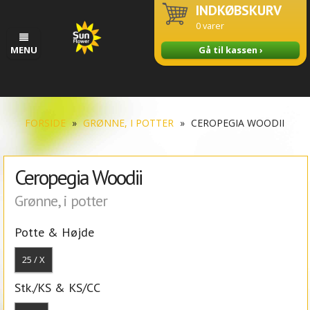
INDKØBSKURV
0
varer
MENU
Gå til kassen ›
FORSIDE
»
GRØNNE, I POTTER
»
CEROPEGIA WOODII
Ceropegia Woodii
Grønne, i potter
Potte & Højde
25 / X
Stk./KS & KS/CC