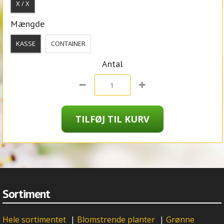
X / X
Mængde
KASSE
CONTAINER
Antal
Sortiment
Hele sortimentet
|
Blomstrende planter
|
Grønne