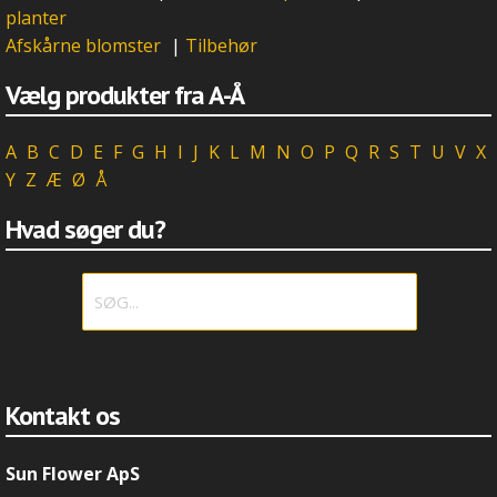
planter
Afskårne blomster
|
Tilbehør
Vælg produkter fra A-Å
A
B
C
D
E
F
G
H
I
J
K
L
M
N
O
P
Q
R
S
T
U
V
X
Y
Z
Æ
Ø
Å
Hvad søger du?
Kontakt os
Sun Flower ApS