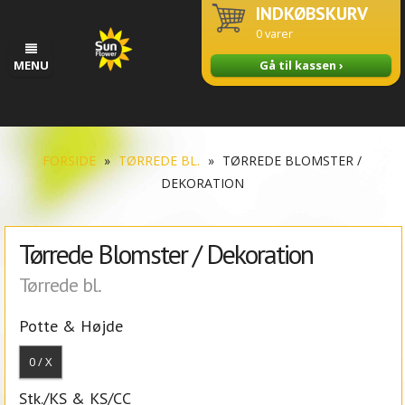
INDKØBSKURV
0
varer
MENU
Gå til kassen ›
FORSIDE
»
TØRREDE BL.
»
TØRREDE BLOMSTER /
DEKORATION
Tørrede Blomster / Dekoration
Tørrede bl.
Potte & Højde
0 / X
Stk./KS & KS/CC