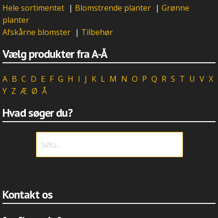
Hele sortimentet
|
Blomstrende planter
|
Grønne
planter
Afskårne blomster
|
Tilbehør
Vælg produkter fra A-Å
A
B
C
D
E
F
G
H
I
J
K
L
M
N
O
P
Q
R
S
T
U
V
X
Y
Z
Æ
Ø
Å
Hvad søger du?
Kontakt os