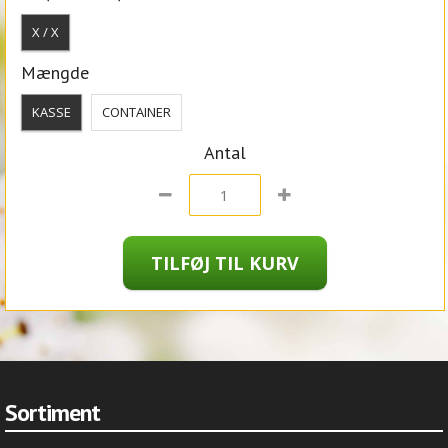
X / X
Mængde
KASSE
CONTAINER
Antal
Sortiment