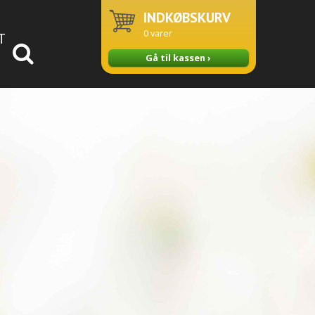
INDKØBSKURV
0
varer
T
Gå til kassen ›