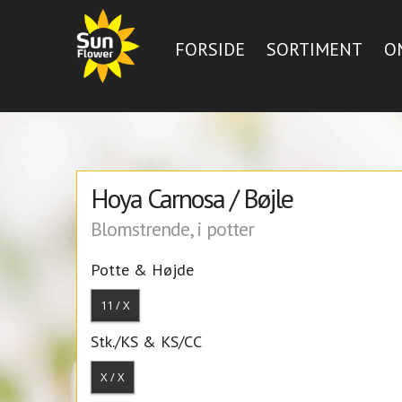
FORSIDE
SORTIMENT
O
Hoya Carnosa / Bøjle
Blomstrende, i potter
Potte & Højde
11 / X
Stk./KS & KS/CC
X / X