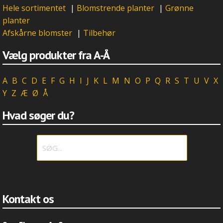
Hele sortimentet
|
Blomstrende planter
|
Grønne
planter
Afskårne blomster
|
Tilbehør
Vælg produkter fra A-Å
A
B
C
D
E
F
G
H
I
J
K
L
M
N
O
P
Q
R
S
T
U
V
X
Y
Z
Æ
Ø
Å
Hvad søger du?
Kontakt os