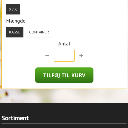
X / X
Mængde
KASSE
CONTAINER
Antal
Sortiment