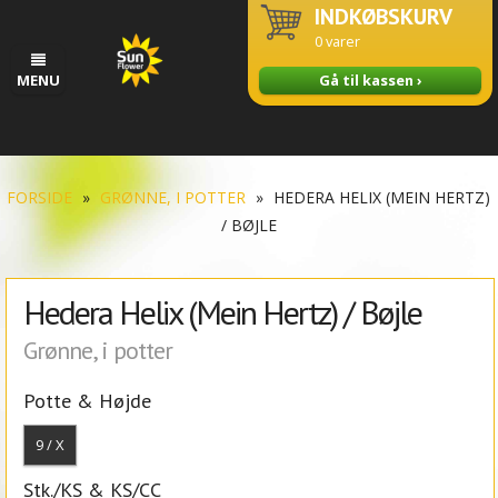
INDKØBSKURV
0
varer
MENU
Gå til kassen ›
FORSIDE
»
GRØNNE, I POTTER
»
HEDERA HELIX (MEIN HERTZ)
/ BØJLE
Hedera Helix (Mein Hertz) / Bøjle
Grønne, i potter
Potte & Højde
9 / X
Stk./KS & KS/CC