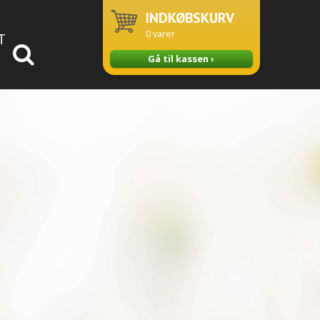
INDKØBSKURV
0
varer
T
Gå til kassen ›