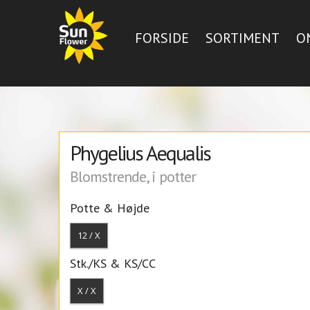
FORSIDE
SORTIMENT
O
Phygelius Aequalis
Blomstrende, i potter
Potte & Højde
12 / X
Stk./KS & KS/CC
X / X