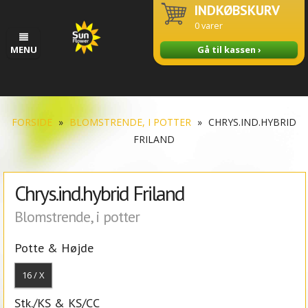
INDKØBSKURV
0
varer
MENU
Gå til kassen ›
FORSIDE
»
BLOMSTRENDE, I POTTER
»
CHRYS.IND.HYBRID
FRILAND
Chrys.ind.hybrid Friland
Blomstrende, i potter
Potte & Højde
16 / X
Stk./KS & KS/CC