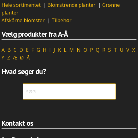
Hele sortimentet
|
Blomstrende planter
|
Grønne
planter
Afskårne blomster
|
Tilbehør
Vælg produkter fra A-Å
A
B
C
D
E
F
G
H
I
J
K
L
M
N
O
P
Q
R
S
T
U
V
X
Y
Z
Æ
Ø
Å
Hvad søger du?
Kontakt os