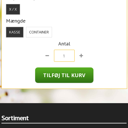
X / X
Mængde
KASSE
CONTAINER
Antal
Sortiment