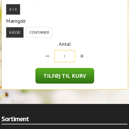
X / X
Mængde
KASSE
CONTAINER
Antal
Sortiment