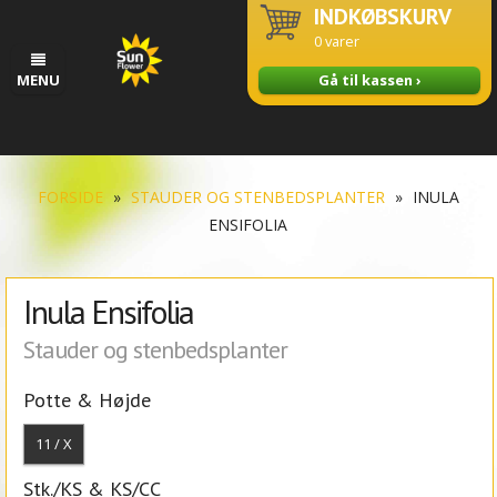
INDKØBSKURV
0
varer
MENU
Gå til kassen ›
FORSIDE
»
STAUDER OG STENBEDSPLANTER
»
INULA
ENSIFOLIA
Inula Ensifolia
Stauder og stenbedsplanter
Potte & Højde
11 / X
Stk./KS & KS/CC