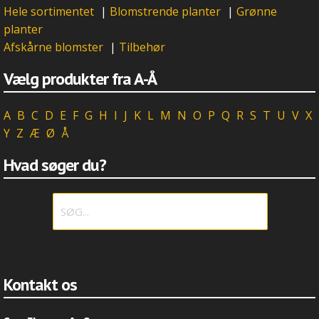
Hele sortimentet
|
Blomstrende planter
|
Grønne
planter
Afskårne blomster
|
Tilbehør
Vælg produkter fra A-Å
A
B
C
D
E
F
G
H
I
J
K
L
M
N
O
P
Q
R
S
T
U
V
X
Y
Z
Æ
Ø
Å
Hvad søger du?
Kontakt os