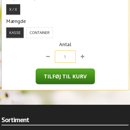
X / X
Mængde
KASSE
CONTAINER
Antal
Sortiment