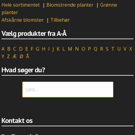
Hele sortimentet
|
Blomstrende planter
|
Grønne
planter
Afskårne blomster
|
Tilbehør
Vælg produkter fra A-Å
A
B
C
D
E
F
G
H
I
J
K
L
M
N
O
P
Q
R
S
T
U
V
X
Y
Z
Æ
Ø
Å
Hvad søger du?
Kontakt os