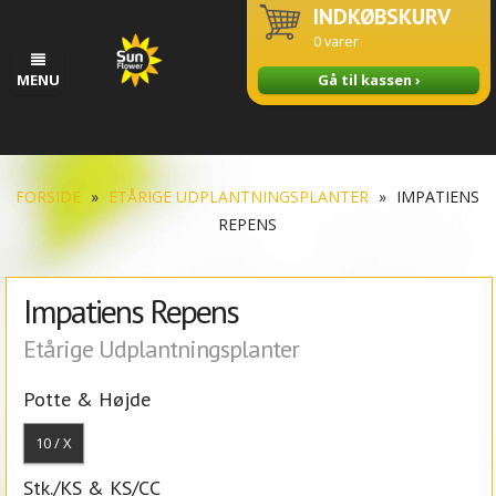
INDKØBSKURV
0
varer
MENU
Gå til kassen ›
FORSIDE
»
ETÅRIGE UDPLANTNINGSPLANTER
»
IMPATIENS
REPENS
Impatiens Repens
Etårige Udplantningsplanter
Potte & Højde
10 / X
Stk./KS & KS/CC