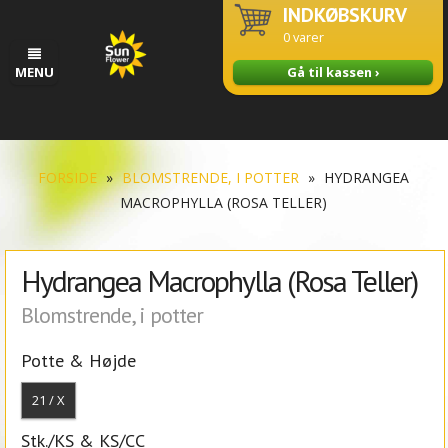
INDKØBSKURV
0
varer
MENU
Gå til kassen ›
FORSIDE
»
BLOMSTRENDE, I POTTER
»
HYDRANGEA
MACROPHYLLA (ROSA TELLER)
Hydrangea Macrophylla (Rosa Teller)
Blomstrende, i potter
Potte & Højde
21 / X
Stk./KS & KS/CC