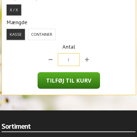
X / X
Mængde
KASSE
CONTAINER
Antal
Sortiment