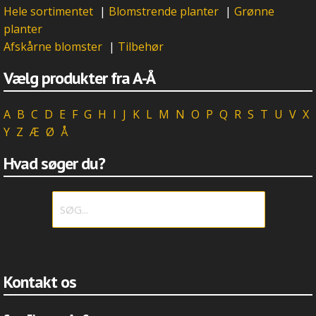
Hele sortimentet
|
Blomstrende planter
|
Grønne
planter
Afskårne blomster
|
Tilbehør
Vælg produkter fra A-Å
A
B
C
D
E
F
G
H
I
J
K
L
M
N
O
P
Q
R
S
T
U
V
X
Y
Z
Æ
Ø
Å
Hvad søger du?
Kontakt os