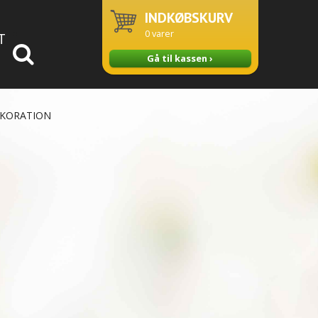
INDKØBSKURV
0
varer
T
Gå til kassen ›
EKORATION