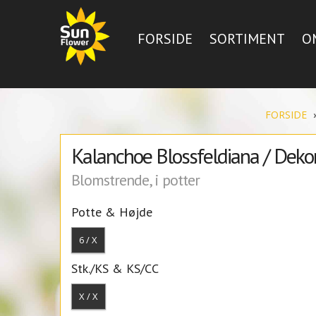
FORSIDE
SORTIMENT
O
FORSIDE
Kalanchoe Blossfeldiana / Deko
Blomstrende, i potter
Potte & Højde
6 / X
Stk./KS & KS/CC
X / X