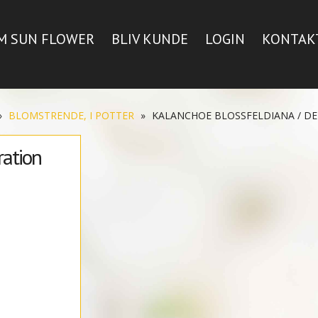
M SUN FLOWER
BLIV KUNDE
LOGIN
KONTAK
»
BLOMSTRENDE, I POTTER
»
KALANCHOE BLOSSFELDIANA / D
ration