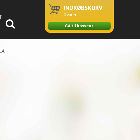
INDKØBSKURV
0
varer
T
Gå til kassen ›
LA