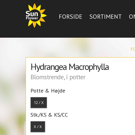
FORSIDE
SORTIMENT
O
F
Hydrangea Macrophylla
Blomstrende, i potter
Potte & Højde
12 / X
Stk./KS & KS/CC
X / X