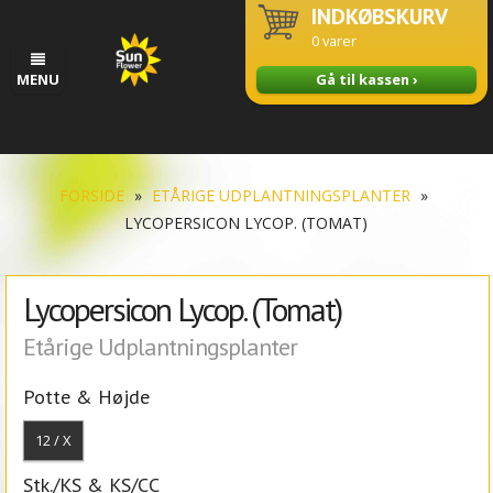
INDKØBSKURV
0
varer
MENU
Gå til kassen ›
FORSIDE
»
ETÅRIGE UDPLANTNINGSPLANTER
»
LYCOPERSICON LYCOP. (TOMAT)
Lycopersicon Lycop. (Tomat)
Etårige Udplantningsplanter
Potte & Højde
12 / X
Stk./KS & KS/CC