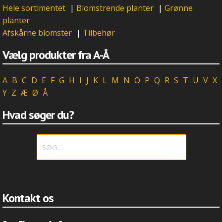
Hele sortimentet
|
Blomstrende planter
|
Grønne
planter
Afskårne blomster
|
Tilbehør
Vælg produkter fra A-Å
A
B
C
D
E
F
G
H
I
J
K
L
M
N
O
P
Q
R
S
T
U
V
X
Y
Z
Æ
Ø
Å
Hvad søger du?
Kontakt os