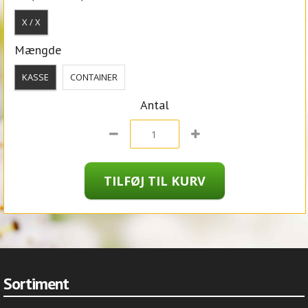
X / X
Mængde
KASSE
CONTAINER
Antal
Sortiment