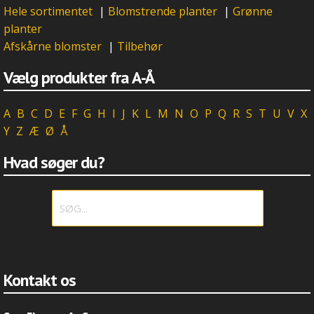
Hele sortimentet
|
Blomstrende planter
|
Grønne
planter
Afskårne blomster
|
Tilbehør
Vælg produkter fra A-Å
A
B
C
D
E
F
G
H
I
J
K
L
M
N
O
P
Q
R
S
T
U
V
X
Y
Z
Æ
Ø
Å
Hvad søger du?
Kontakt os