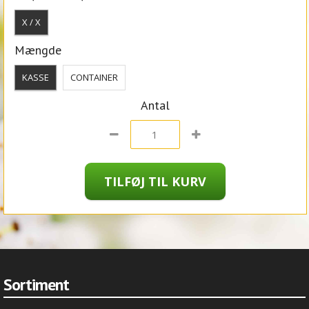
X / X
Mængde
KASSE
CONTAINER
Antal
Sortiment