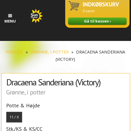
INDKØBSKURV
0
varer
MENU
Gå til kassen ›
FORSIDE
»
GRØNNE, I POTTER
»
DRACAENA SANDERIANA
(VICTORY)
Dracaena Sanderiana (Victory)
Grønne, i potter
Potte & Højde
11 / X
Stk./KS & KS/CC