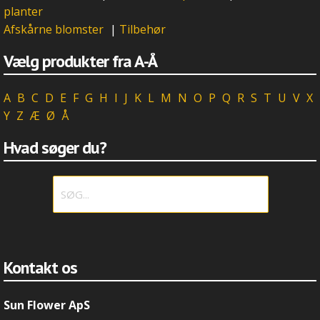
planter
Afskårne blomster
|
Tilbehør
Vælg produkter fra A-Å
A
B
C
D
E
F
G
H
I
J
K
L
M
N
O
P
Q
R
S
T
U
V
X
Y
Z
Æ
Ø
Å
Hvad søger du?
Kontakt os
Sun Flower ApS