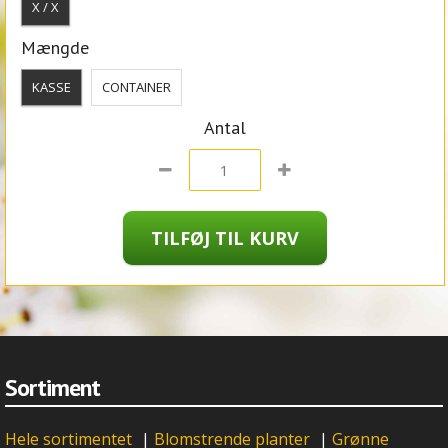
X / X
Mængde
KASSE
CONTAINER
Antal
Sortiment
Hele sortimentet
|
Blomstrende planter
|
Grønne