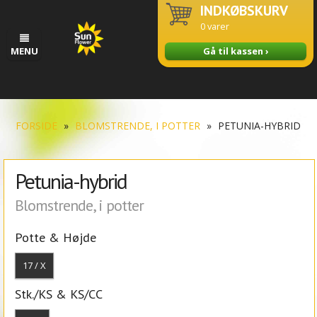
INDKØBSKURV
0
varer
MENU
Gå til kassen ›
FORSIDE
»
BLOMSTRENDE, I POTTER
»
PETUNIA-HYBRID
Petunia-hybrid
Blomstrende, i potter
Potte & Højde
17 / X
Stk./KS & KS/CC