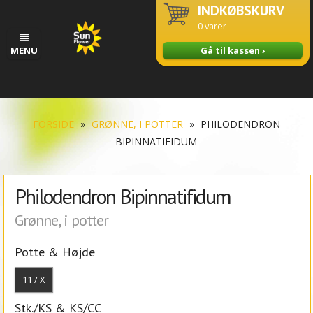
INDKØBSKURV
0
varer
MENU
Gå til kassen ›
FORSIDE
»
GRØNNE, I POTTER
»
PHILODENDRON
BIPINNATIFIDUM
Philodendron Bipinnatifidum
Grønne, i potter
Potte & Højde
11 / X
Stk./KS & KS/CC