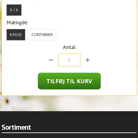
X / X
Mængde
KASSE
CONTAINER
Antal
Sortiment