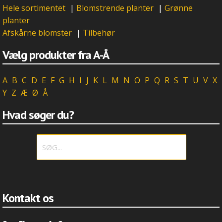
Hele sortimentet
|
Blomstrende planter
|
Grønne
planter
Afskårne blomster
|
Tilbehør
Vælg produkter fra A-Å
A
B
C
D
E
F
G
H
I
J
K
L
M
N
O
P
Q
R
S
T
U
V
X
Y
Z
Æ
Ø
Å
Hvad søger du?
Kontakt os