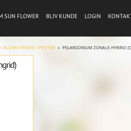
M SUN FLOWER
BLIV KUNDE
LOGIN
KONTAK
»
BLOMSTRENDE, I POTTER
»
PELARGONIUM ZONALE-HYBRID (D
ngrid)