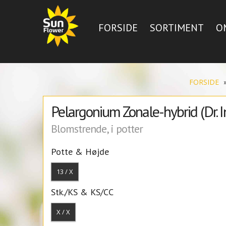
FORSIDE
SORTIMENT
O
FORSIDE
Pelargonium Zonale-hybrid (Dr. I
Blomstrende, i potter
Potte & Højde
13 / X
Stk./KS & KS/CC
X / X