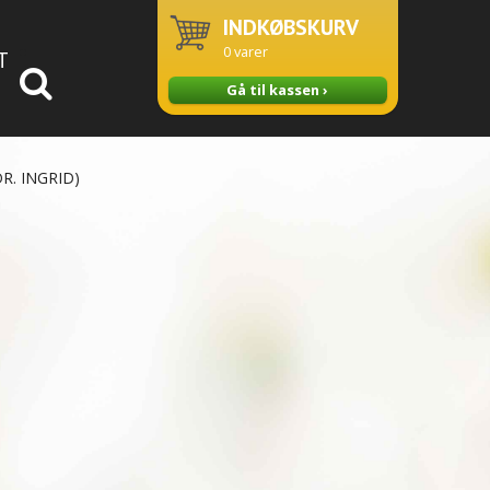
INDKØBSKURV
0
varer
T
Gå til kassen ›
R. INGRID)