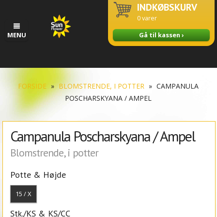
INDKØBSKURV
0
varer
MENU
Gå til kassen ›
FORSIDE
»
BLOMSTRENDE, I POTTER
»
CAMPANULA
POSCHARSKYANA / AMPEL
Campanula Poscharskyana / Ampel
Blomstrende, i potter
Potte & Højde
15 / X
Stk./KS & KS/CC