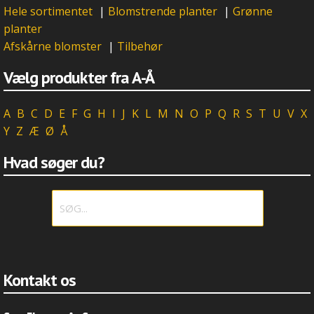
Hele sortimentet
|
Blomstrende planter
|
Grønne
planter
Afskårne blomster
|
Tilbehør
Vælg produkter fra A-Å
A
B
C
D
E
F
G
H
I
J
K
L
M
N
O
P
Q
R
S
T
U
V
X
Y
Z
Æ
Ø
Å
Hvad søger du?
Kontakt os