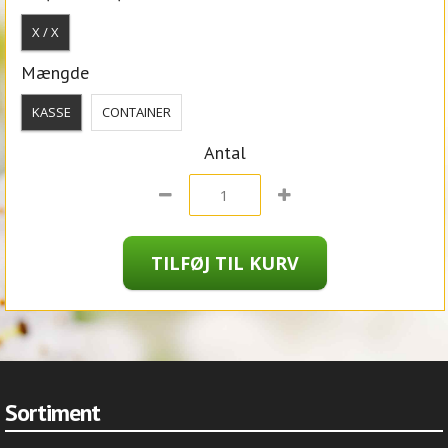
X / X
Mængde
KASSE
CONTAINER
Antal
Sortiment