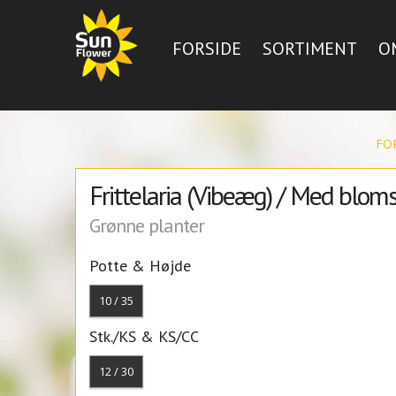
FORSIDE
SORTIMENT
O
FO
Frittelaria (Vibeæg) / Med bloms
Grønne planter
Potte & Højde
10 / 35
Stk./KS & KS/CC
12 / 30