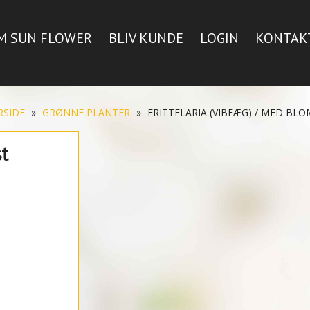
M SUN FLOWER
BLIV KUNDE
LOGIN
KONTAK
RSIDE
»
GRØNNE PLANTER
»
FRITTELARIA (VIBEÆG) / MED BLO
t