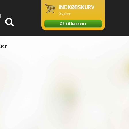
INDKØBSKURV
0
varer
T
Gå til kassen ›
MST